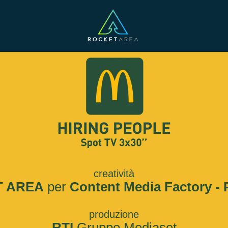
creatività
 AREA
per
Content Media Factory - P
produzione
RTI
Gruppo Mediaset