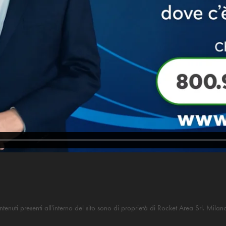
contenuti presenti all'interno del sito sono di proprietà di Rocket Area Srl. Mila